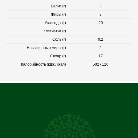
Белки (г)
3
Жиры (г)
3
Углеводы (г)
20
Клетчатка (г)
Соль (г)
0.2
Насыщенные жиры (г)
2
Сахар (г)
17
Калорийность (кДж / ккал)
502 / 120