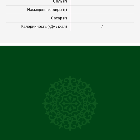
Соль (г)
Насыщенные жиры (г)
Сахар (г)
Калорийность (кДж / ккал)
/