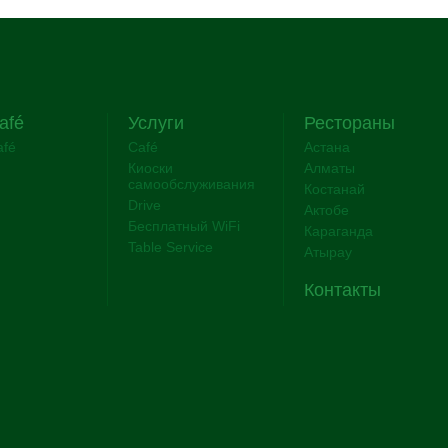
afé
Услуги
Рестораны
afé
Café
Астана
Киоски
Алматы
самообслуживания
Костанай
Drive
Актобе
Бесплатный WiFi
Караганда
Table Service
Атырау
Контакты