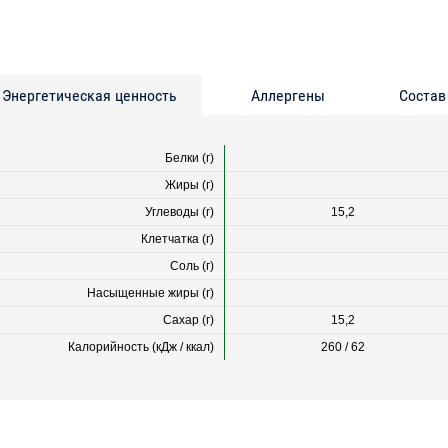
Энергетическая ценность
Аллергены
Состав
Белки (г)
Жиры (г)
Углеводы (г)
15,2
Клетчатка (г)
Соль (г)
Насыщенные жиры (г)
Сахар (г)
15,2
Калорийность (кДж / ккал)
260 / 62