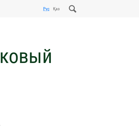
Рус
Қаз
иковый
.