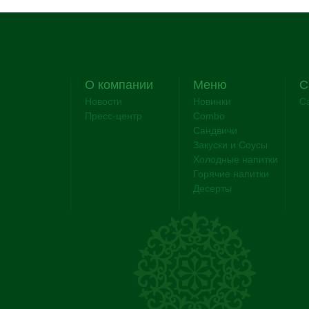
О компании
Меню
C
Новости
Новинки
C
Пресс-центр
Combo
Сандвичи
Закуски и Соусы
Холодные напитки
Горячие напитки
Десерты