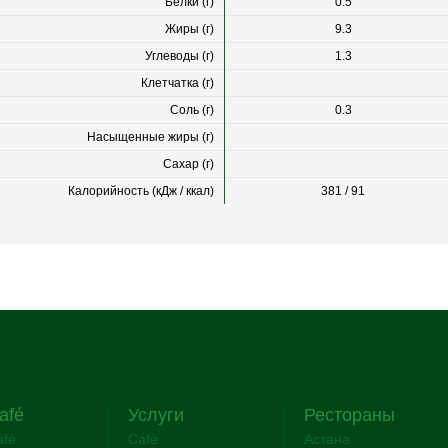
Белки (г)
0.5
Жиры (г)
9.3
Углеводы (г)
1.3
Клетчатка (г)
Соль (г)
0.3
Насыщенные жиры (г)
Сахар (г)
Калорийность (кДж / ккал)
381 / 91
afé
Услуги
Рестораны
afé
Café
Астана