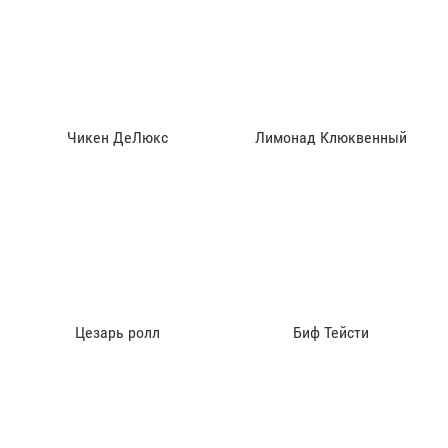
Чикен ДеЛюкс
Лимонад Клюквенный
Цезарь ролл
Биф Тейсти