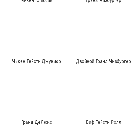
Чикен Классик
Гранд Чизбургер
Чикен Тейсти Джуниор
Двойной Гранд Чизбургер
Гранд ДеЛюкс
Биф Тейсти Ролл